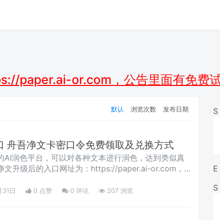
://paper.ai-or.com，公告里面
默认
浏览次数
发布日期
S
口 舟吾净文卡密口令免费领取及兑换方式
的AI润色平台，可以对各种文本进行润色，达到类似真
级后的入口网址为：https://paper.ai-or.com，
E
的方式。舟吾净文平台有代理分佣机制，没有任何门
S
费用，可以通过网站公告的联系方式找到我，我给你提
月31日
0 点赞
0
评论
207 浏览