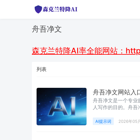
舟吾净文
森克兰特降AI率全能网站：https
列表
舟吾净文网站入
舟吾净文是一个专业
人写作的目的。舟吾净文升
有四种免费领取卡密
槛，不需要支付任何
AI提示词
2026年05
升佣金比例。