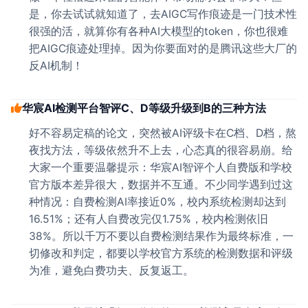
是，你去试试就知道了，去AIGC写作痕迹是一门技术性
很强的活，就算你有各种AI大模型的token，你也很难
把AIGC痕迹处理掉。因为你要面对的是腾讯这些大厂的
反AI机制！
华宸AI检测平台智评C、D等级升级到B的三种方法
好不容易定稿的论文，突然被AI评级卡在C档、D档，熬
夜找方法，等级依然升不上去，心态真的很容易崩。给
大家一个重要温馨提示：华宸AI智评个人自费版和学校
官方版本差异很大，数据并不互通。不少同学遇到过这
种情况：自费检测AI率接近0%，校内系统检测却达到
16.51%；还有人自费改完仅1.75%，校内检测依旧
38%。所以千万不要以自费检测结果作为最终标准，一
切修改和判定，都要以学校官方系统的检测数据和评级
为准，避免白费功夫、反复返工。