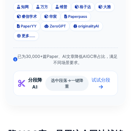
知网
万方
维普
格子达
大雅
睿信学术
华宸
Paperpass
PaperYY
ZeroGPT
originalityAI
更多……
已为30,000+篇Paper、AI文章降低AIGC率占比，满足
不同场景要求。
分段降
试试分段
选中段落→一键降
AI:
重