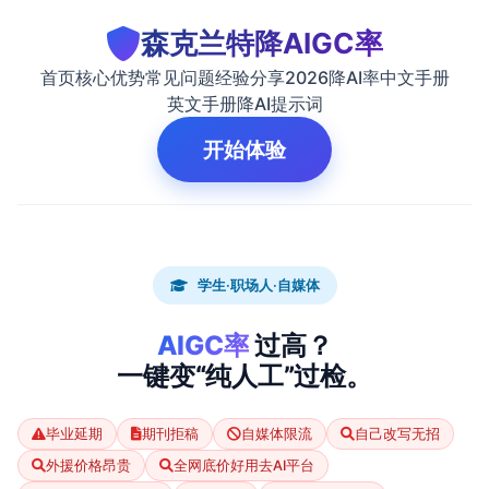
森克兰特降AIGC率
首页
核心优势
常见问题
经验分享
2026降AI率中文手册
英文手册
降AI提示词
开始体验
学生·职场人·自媒体
AIGC率
过高？
一键变“纯人工”过检。
毕业延期
期刊拒稿
自媒体限流
自己改写无招
外援价格昂贵
全网底价好用去AI平台