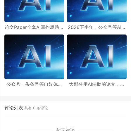
论文Paper全套AI写作思路辅
2026下半年，公众号等AI自
助提示词+99个降AIGC率提
媒体流量主如何通过朱雀AI
示词
率检测？
公众号、头条号等自媒体AI
大部分用AI辅助的论文，再
文、AI小说，一定要减少AI
用AI提示词可以降低AIGC检
重复率再发布！
测率吗？
评论列表
共有
0
条评论
暂无评论