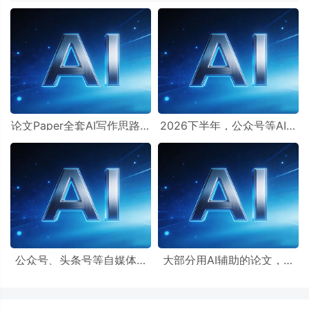
论文Paper全套AI写作思路辅
2026下半年，公众号等AI自
助提示词+99个降AIGC率提
媒体流量主如何通过朱雀AI
示词
率检测？
公众号、头条号等自媒体AI
大部分用AI辅助的论文，再
文、AI小说，一定要减少AI
用AI提示词可以降低AIGC检
重复率再发布！
测率吗？