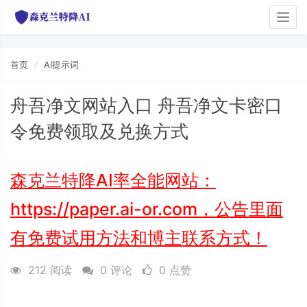
Togg
navi
首页
AI提示词
舟吾净文网站入口 舟吾净文卡密口
令免费领取及兑换方式
森克兰特降AI率全能网站：
https://paper.ai-or.com，公告里面
有免费试用方法和博主联系方式！
212 阅读
0 评论
0 点赞